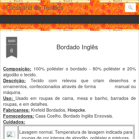
Glossário de Tecidos
MAR
Bordado Inglês
6
Composição:
100% poliéster o bordado - 80% poliéster e 20%
algodão o tecido.
Descrição:
Tecido com relevos que criam desenhos e
ornamentos, confeccionados através de forma
manual ou
máquina.
Uso:
Usado em roupas de cama, mesa e banho, barrados de
roupas, e em detalhes.
Fabricantes:
Krefeld Bordados,
Hoepcke.
Fornecedores:
Casa Coelho, Bordado Inglês Enxovais.
Cuidados:
Lavagem normal. Temperatura de lavagem indicada para
roupas de cor intensa de algodão, poliéster e misturas.