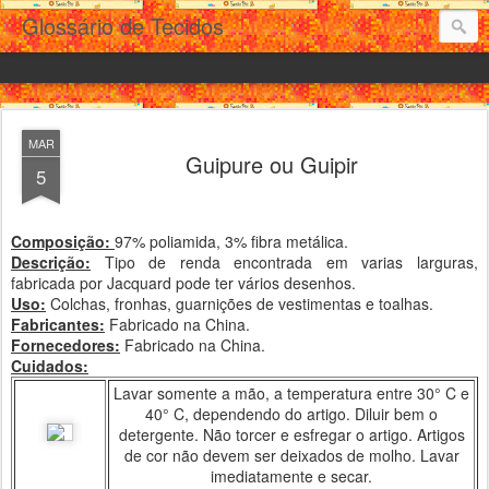
Glossário de Tecidos
MAR
Guipure ou Guipir
5
Composição:
97% poliamida, 3% fibra metálica.
Descrição:
Tipo de renda encontrada em varias larguras,
fabricada por Jacquard pode ter vários desenhos.
Uso:
Colchas, fronhas, guarnições de vestimentas e toalhas.
Fabricantes:
Fabricado na China.
Fornecedores:
Fabricado na China.
Cuidados:
Lavar somente a mão, a temperatura entre 30° C e
40° C, dependendo do artigo. Diluir bem o
detergente. Não torcer e esfregar o artigo. Artigos
de cor não devem ser deixados de molho. Lavar
imediatamente e secar.